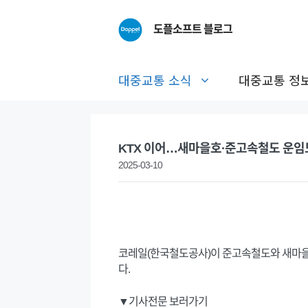
Skip
to
도플소프트 블로그
content
대중교통 소식
대중교통 정
KTX 이어…새마을호·준고속철도 운임도
2025-03-10
코레일(한국철도공사)이 준고속철도와 새마을호
다.
▼기사전문 보러가기