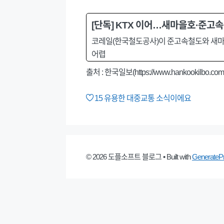
[단독] KTX 이어…새마을호·준고속
코레일(한국철도공사)이 준고속철도와 새마을
어렵
출처 : 한국일보(https://www.hankookilbo.com
15
유용한 대중교통 소식이에요
© 2026 도플소프트 블로그
• Built with
GenerateP