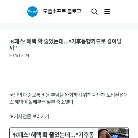
Skip
도플소프트 블로그
to
content
‘K패스’ 혜택 확 줄었는데…”기후동행카드로 갈아탈
까”
2025-02-24
국민의 대중교통 비용 부담을 완화하기 위해 지난해 도입된 K패
스 혜택이 올해부터 일부 축소됐다.
▼기사전문 보러가기
‘K패스’ 혜택 확 줄었는데…”기후동