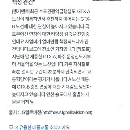
책정 관건”
[앵커멘트]최근 수도권광역급행철도, GTX-A
노선이 개통하면서 춘천까지 이어지는 GTX-
B 노선에 대한 관심이 높아지고 있습니다.국
토부에선 연장에 대한 타당성 검증을 진행중
인데요.사업비가 얼마만큼 책정되느냐가 관
건입니다.보도에 전소연 기자입니다.[리포트]
지난해 말 개통한 GTX-A, 파주 운정신도시부
터 서울역을 잇는 노선입니다.기존 지하철로
46분 걸리던 구간이 22분까지 단축되면서 ‘교
통혁명’이라는 평가가 나옵니다.A 노선 개통
에 GTX-B 춘천 연장에 대한 기대감도 덩달아
높아지고 있습니다.인천 송도에서 출발해 서
울을 거쳐 남
출처 :
LG헬로비전(http://news.lghellovision.net)
14
유용한 대중교통 소식이에요