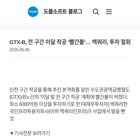
Skip
도플소프트 블로그
to
content
GTX-B, 전 구간 이달 착공 ‘빨간불’… 맥쿼리, 투자 철회
2025-06-05
인천 구간 착공을 통해 추진 본격화를 알린 수도권광역급행철도
(GTX)-B노선의 ‘이달 말 전 구간 착공’ 계획에 빨간불이 켜졌다.
최소 6000억원 이상을 투자하기로 한 FI(재무투자자) 맥쿼리한
국인프라투융자회사(이하 맥쿼리인프라)가 사업에서 발을 뺀
것.
▼기사전문 보러가기