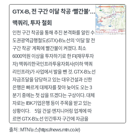
GTX-B, 전 구간 이달 착공 ‘빨간불’…
맥쿼리, 투자 철회
인천 구간 착공을 통해 추진 본격화를 알린 수
도권광역급행철도(GTX)-B노선의 ‘이달 말 전
구간 착공’ 계획에 빨간불이 켜졌다. 최소
6000억원 이상을 투자하기로 한 FI(재무투자
자) 맥쿼리한국인프라투융자회사(이하 맥쿼
리인프라)가 사업에서 발을 뺀 것. GTX-B노선
자금조달을 담당하고 있는 대우건설과 신한
은행은 빠르게 대체자를 찾아 늦어도 오는 3
분기 중에는 첫 삽을 뜨겠다는 구상이다. 대체
자로는 IBK기업은행 등이 주목을 받고 있는
상황이다. 5일 건설·엔지니어링 업계에 따
르면 GTX-B노선 민간투자 구간에 자금을
출처 : MTN뉴스(https://news.mtn.co.kr)