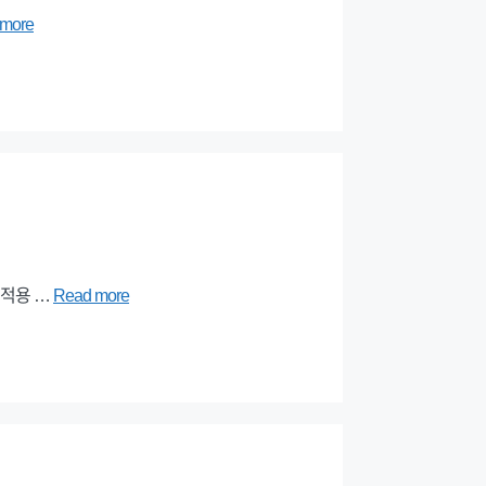
more
 적용 …
Read more