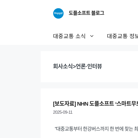
Skip
to
도플소프트 블로그
content
대중교통 소식
대중교통 정
회사소식>언론·인터뷰
[보도자료] NHN 도플소프트 ‘스마트무
2025-09-11
“대중교통부터 한강버스까지 한 번에 찾는 최적