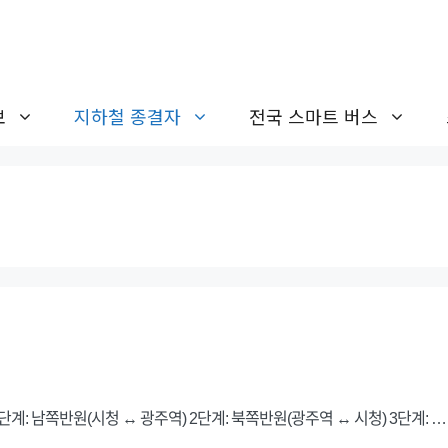
보
지하철 종결자
전국 스마트 버스
: 남쪽반원(시청 ↔ 광주역) 2단계: 북쪽반원(광주역 ↔ 시청) 3단계: 