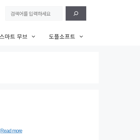
검
색
스마트 무브
도플소프트
…
Read more