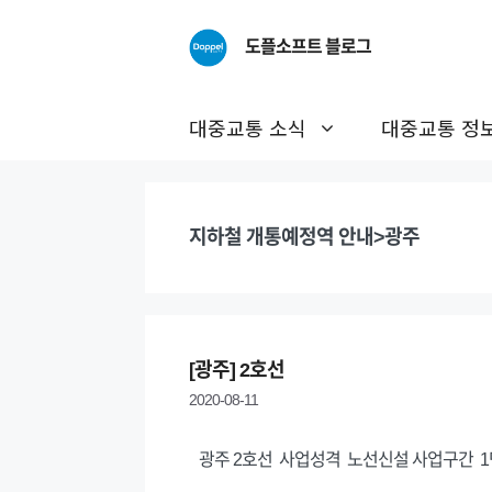
Skip
to
도플소프트 블로그
content
대중교통 소식
대중교통 정
지하철 개통예정역 안내>광주
[광주] 2호선
2020-08-11
광주 2호선 사업성격 노선신설 사업구간 1단계