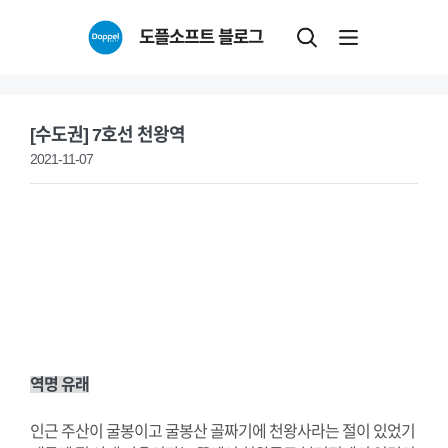
Skip
도플소프트 블로그
to
content
[수도권] 7호선 천왕역
2021-11-07
역명 유래
인근 주산이 굴봉이고 굴봉산 골짜기에 천왕사라는 절이 있었기