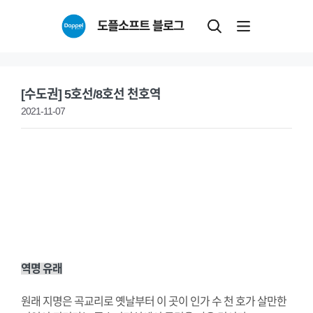
Skip
도플소프트 블로그
to
content
[수도권] 5호선/8호선 천호역
2021-11-07
역명 유래
원래 지명은 곡교리로 옛날부터 이 곳이 인가 수 천 호가 살만한