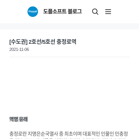
Skip
도플소프트 블로그
to
content
[수도권] 2호선/5호선 충정로역
2021-11-06
역명 유래
충정로란 지명은순국열사 중 최초이며 대표적인 인물인 민충정