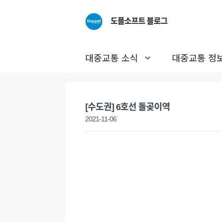
Skip
to
도플소프트 블로그
content
대중교통 소식
대중교통 정
[수도권] 6호선 돌곶이역
2021-11-06