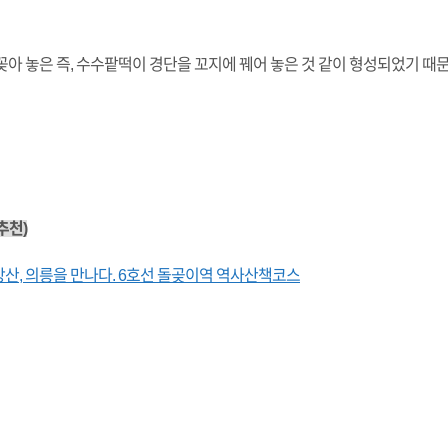
꽂아 놓은 즉, 수수팥떡이 경단을 꼬지에 꿰어 놓은 것 같이 형성되었기 
추천)
산, 의릉을 만나다. 6호선 돌곶이역 역사산책코스