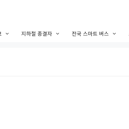
보
지하철 종결자
전국 스마트 버스