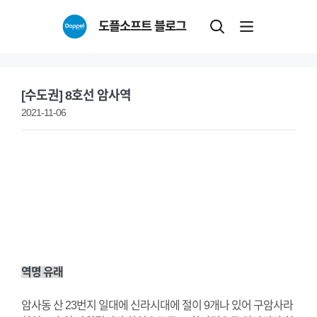
Skip
도플소프트 블로그
to
content
[수도권] 8호선 암사역
2021-11-06
역명 유래
암사동 산 23번지 일대에 신라시대에 절이 9개나 있어 구암사라