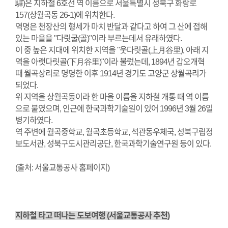
驛)은 지하철 6호선 역 이름으로 서울특별시 성북구 화랑로
157(상월곡동 26-1)에 위치한다.
역명은 천장산의 형세가 마치 반달과 같다고 하여 그 산에 접해
있는 마을을 "다릿굴(골)"이라 부르는데서 유래하였다.
이 중 높은 지대에 위치한 지역을 "웃다릿골(上月谷里), 아래 지
역을 아랫다릿골(下月谷里)"이라 불렀는데, 1894년 갑오개혁
때 월곡상리로 명명한 이후 1914년 경기도 고양군 상월곡리가
되었다.
위 지역을 상월곡동이라 한 마을 이름을 지하철 개통 때 역 이름
으로 붙였으며, 인근에 한국과학기술원이 있어 1996년 3월 26일
병기하였다.
역 주변에 월곡중학교, 월곡초등학교, 석관동우체국, 성북구립정
보도서관, 성북구도시관리공단, 한국과학기술연구원 등이 있다.
(출처: 서울교통공사 홈페이지)
지하철 타고 떠나는 도보여행 (서울교통공사 추천)