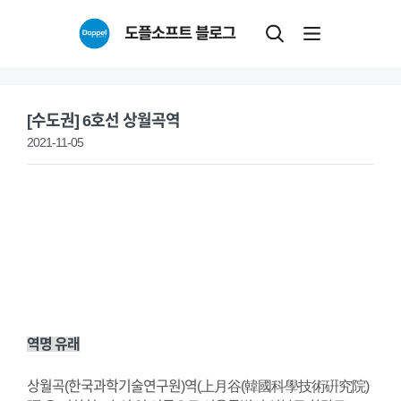
Skip
도플소프트 블로그
to
content
[수도권] 6호선 상월곡역
2021-11-05
역명 유래
상월곡(한국과학기술연구원)역(上月谷(韓國科學技術硏究院)