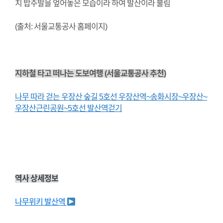
치 밥주발을 엎어놓은 모습이라 하여 발산이라 불림
(출처: 서울교통공사 홈페이지)
지하철 타고 떠나는 도보여행 (서울교통공사 추천)
나무 따라 걷는 우장산 숲길 5호선 우장산역~송화시장~우장산~
우장산근린공원~5호선 발산역걷기
역사 상세정보
나무위키 발산역