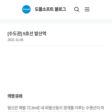
Skip
도플소프트 블로그
to
content
[수도권] 5호선 발산역
2021-11-05
역명 유래
발산은 해발 72.3m로 내·외발산동이 경계를 이루는 수명산이 마