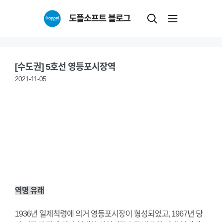
Skip
도플소프트 블로그
to
content
[수도권] 5호선 영등포시장역
2021-11-05
역명 유래
1936년 일제칙령에 의거 영등포시장이 형성되었고, 1967년 당