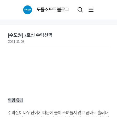
Skip
도플소프트 블로그
to
content
[수도권] 7호선 수락산역
2021-11-03
역명 유래
수락산이 바위산이기 때문에 물이 스며들지 않고 곧바로 흘러내