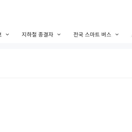
보
지하철 종결자
전국 스마트 버스