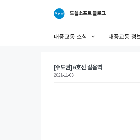
Skip
to
도플소프트 블로그
content
대중교통 소식
대중교통 정
[수도권] 6호선 길음역
2021-11-03