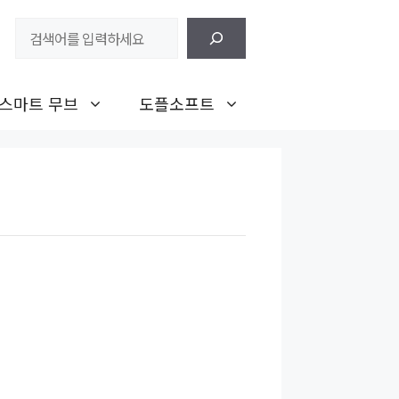
검
색
스마트 무브
도플소프트