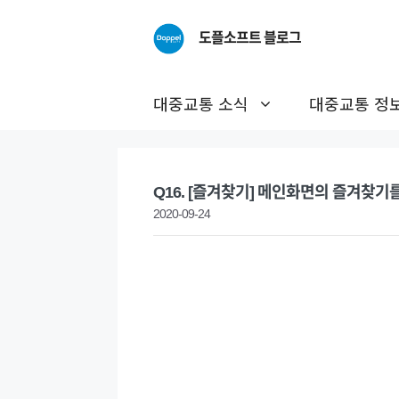
Skip
to
도플소프트 블로그
content
대중교통 소식
대중교통 정
Q16. [즐겨찾기] 메인화면의 즐겨찾기
2020-09-24