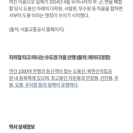
여진 이름으로 일제가 1914년 4월 우리나라의 부, 군, 면을 폐합
할 당시 도봉산 아래의 다락원, 서말원, 무수원 등 마을을 합하면
서부터 도봉 이라는 명칭이 쓰이기 시작했다.
(출처: 서울교통공사 홈페이지)
지하철 타고 떠나는 수도권 가을 산행 (출처: 레이디경향)
연간 1000여 만명의 등산객이 찾는 도봉산. 북한산국립공
원 내 동북쪽에 있으며, 최고봉인 자운봉과 만장봉, 선인봉, 주
봉, 오봉, 우이암 등의 암벽이 유명하다.
역사 상세정보