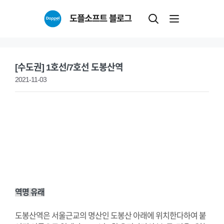
Skip
도플소프트 블로그
to
content
[수도권] 1호선/7호선 도봉산역
2021-11-03
역명 유래
도봉산역은 서울근교의 명산인 도봉산 아래에 위치한다하여 붙