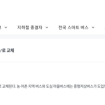
보
지하철 종결자
전국 스마트 버스
’로 교체
로 교체된다. 농·어촌 지역 버스와 도심 마을버스에는 중형저상버스가 도입