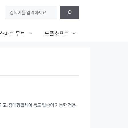
검
색
스마트 무브
도플소프트
되고, 침대형휠체어 등도 탑승이 가능한 전용