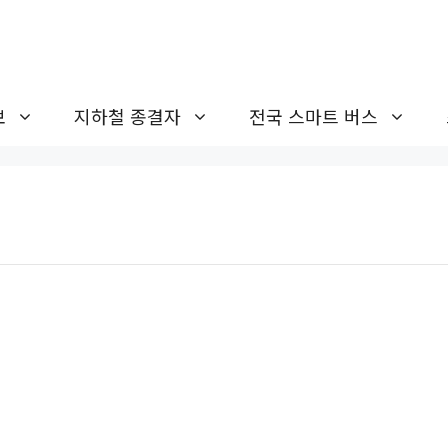
보
지하철 종결자
전국 스마트 버스