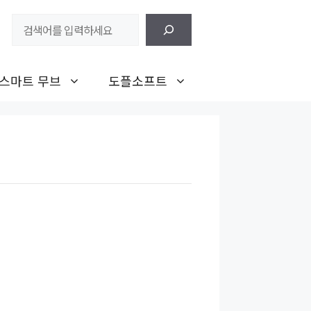
검
색
스마트 무브
도플소프트