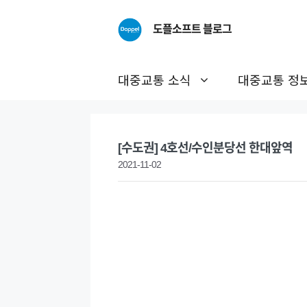
Skip
to
도플소프트 블로그
content
대중교통 소식
대중교통 정
[수도권] 4호선/수인분당선 한대앞역
2021-11-02