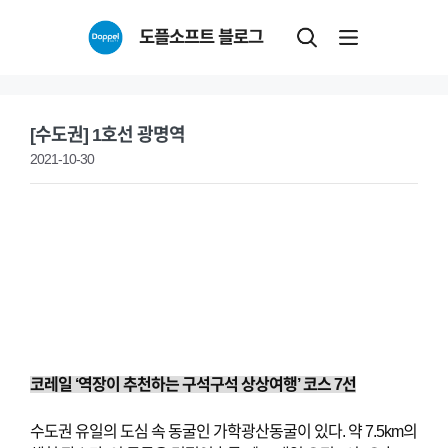
Skip
도플소프트 블로그
to
content
[수도권] 1호선 광명역
2021-10-30
코레일 ‘역장이 추천하는 구석구석 상상여행’ 코스 7
선
수
도권 유일의 도심 속 동굴인 가학광산동굴이 있다. 약 7.5km의