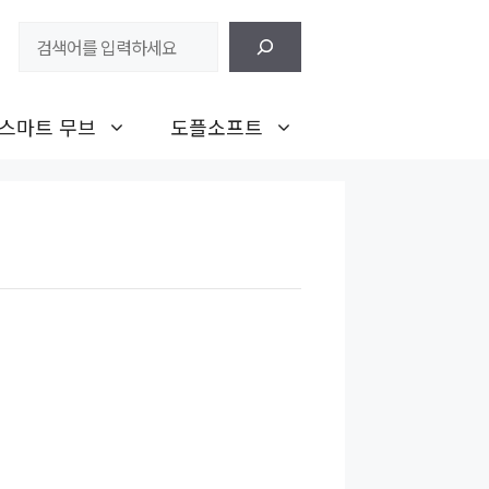
검
색
스마트 무브
도플소프트