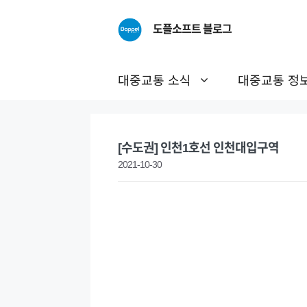
Skip
to
도플소프트 블로그
content
대중교통 소식
대중교통 정
[수도권] 인천1호선 인천대입구역
2021-10-30