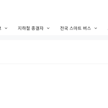
보
지하철 종결자
전국 스마트 버스