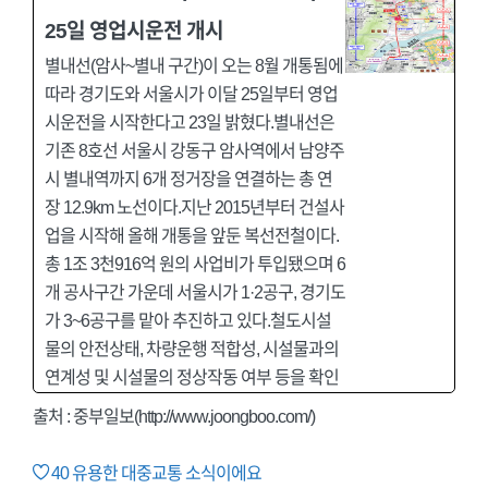
25일 영업시운전 개시
별내선(암사~별내 구간)이 오는 8월 개통됨에
따라 경기도와 서울시가 이달 25일부터 영업
시운전을 시작한다고 23일 밝혔다.별내선은
기존 8호선 서울시 강동구 암사역에서 남양주
시 별내역까지 6개 정거장을 연결하는 총 연
장 12.9km 노선이다.지난 2015년부터 건설사
업을 시작해 올해 개통을 앞둔 복선전철이다.
총 1조 3천916억 원의 사업비가 투입됐으며 6
개 공사구간 가운데 서울시가 1·2공구, 경기도
가 3~6공구를 맡아 추진하고 있다.철도시설
물의 안전상태, 차량운행 적합성, 시설물과의
연계성 및 시설물의 정상작동 여부 등을 확인
출처 : 중부일보(http://www.joongboo.com/)
40
유용한 대중교통 소식이에요