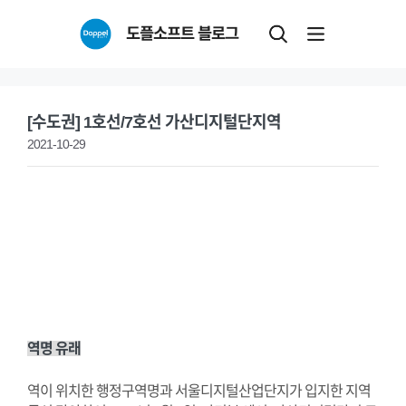
Skip
도플소프트 블로그
to
content
[수도권] 1호선/7호선 가산디지털단지역
2021-10-29
역명 유래
역이 위치한 행정구역명과 서울디지털산업단지가 입지한 지역