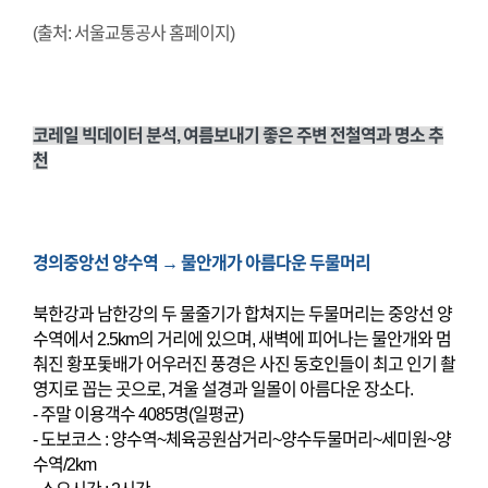
(출처: 서울교통공사 홈페이지)
코레일 빅데이터 분석, 여름보내기 좋은 주변 전철역과 명소 추
천
경의중앙선 양수역 → 물안개가 아름다운 두물머리
북한강과 남한강의 두 물줄기가 합쳐지는 두물머리는 중앙선 양
수역에서 2.5km의 거리에 있으며, 새벽에 피어나는 물안개와 멈
춰진 황포돛배가 어우러진 풍경은 사진 동호인들이 최고 인기 촬
영지로 꼽는 곳으로, 겨울 설경과 일몰이 아름다운 장소다.
- 주말 이용객수 4085명(일평균)
- 도보코스 : 양수역~체육공원삼거리~양수두물머리~세미원~양
수역/2km