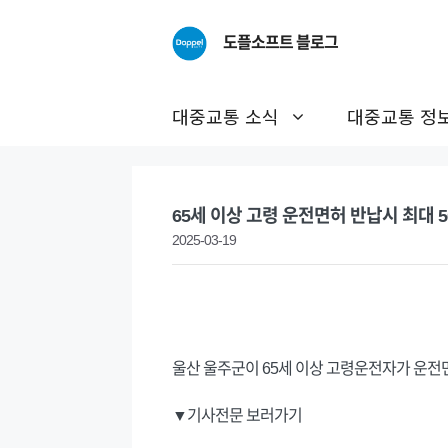
Skip
to
도플소프트 블로그
content
대중교통 소식
대중교통 정
65세 이상 고령 운전면허 반납시 최대 
2025-03-19
울산 울주군이 65세 이상 고령운전자가 운전
▼기사전문 보러가기