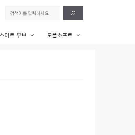
검
색
스마트 무브
도플소프트