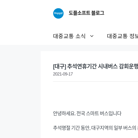
Skip
to
도플소프트 블로그
content
대중교통 소식
대중교통 정
[대구] 추석연휴기간 시내버스 감회운행 (9
2021-09-17
안녕하세요. 전국 스마트 버스입니다
추석명절 기간 동안, 대구지역의 일부 버스의