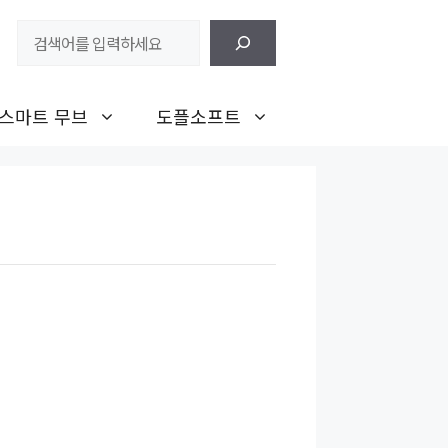
검
색
스마트 무브
도플소프트