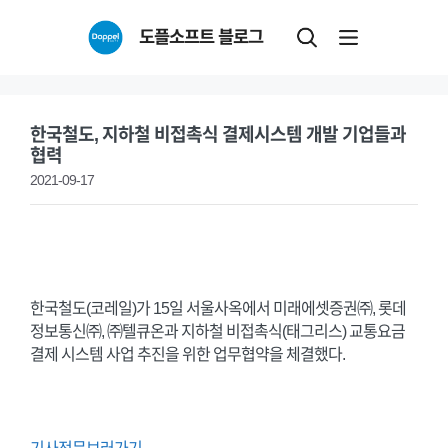
Skip
도플소프트 블로그
to
content
한국철도, 지하철 비접촉식 결제시스템 개발 기업들과
협력
2021-09-17
한국철도(코레일)가 15일 서울사옥에서 미래에셋증권㈜, 롯데
정보통신㈜, ㈜텔큐온과 지하철 비접촉식(태그리스) 교통요금
결제 시스템 사업 추진을 위한 업무협약을 체결했다.