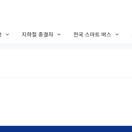
보
지하철 종결자
전국 스마트 버스