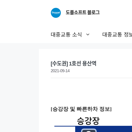
Skip
to
도플소프트 블로그
content
대중교통 소식
대중교통 정
[수도권] 1호선 용산역
2021-09-14
[승강장 및 빠른하차 정보]