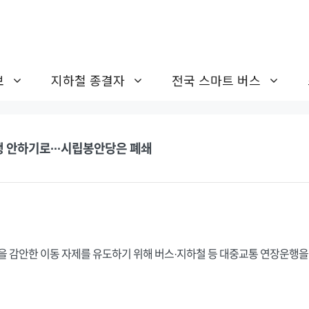
보
지하철 종결자
전국 스마트 버스
행 안하기로···시립봉안당은 폐쇄
을 감안한 이동 자제를 유도하기 위해 버스·지하철 등 대중교통 연장운행을