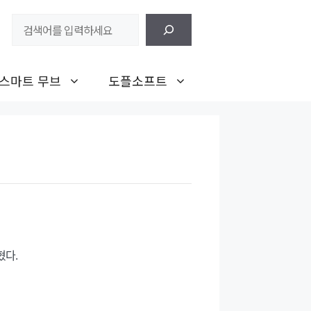
검
색
스마트 무브
도플소프트
혔다.