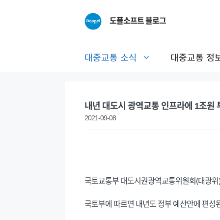
Skip
to
도플소프트 블로그
content
대중교통 소식
대중교통 정
내년 대도시 광역교통 인프라에 1조원
2021-09-08
국토교통부 대도시권광역교통위원회(대광위)는 
국토부에 따르면 내년도 정부 예산안에 편성된 대