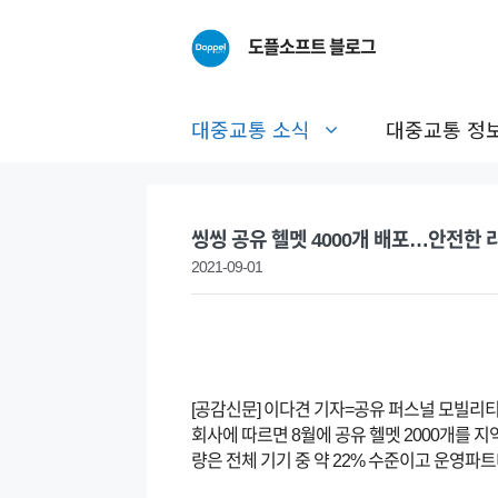
Skip
to
도플소프트 블로그
content
대중교통 소식
대중교통 정
씽씽 공유 헬멧 4000개 배포…안전한 
2021-09-01
[공감신문] 이다견 기자=공유 퍼스널 모빌리티
회사에 따르면 8월에 공유 헬멧 2000개를 지
량은 전체 기기 중 약 22% 수준이고 운영파