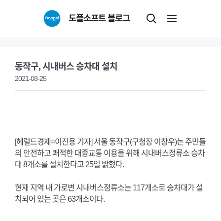
Skip
도플소프트 블로그
to
content
동작구, 시내버스 승차대 설치
2021-08-25
[헤럴드경제=이진용 기자] 서울 동작구(구청장 이창우)는 주민들
의 안전하고 쾌적한 대중교통 이용을 위해 시내버스정류소 승차
대 8개소를 설치한다고 25일 밝혔다.
현재 지역 내 가로변 시내버스정류소는 117개소로 승차대가 설
치되어 있는 곳은 63개소이다.