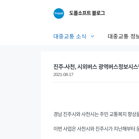
Skip
to
도플소프트 블로그
content
대중교통 소식
대중교통 정
진주-사천, 시외버스 광역버스정보시스
2021-08-17
경남 진주시와 사천시는 주민 교통복지 향상을
이번 사업은 사천시와 진주시가 지난해부터 