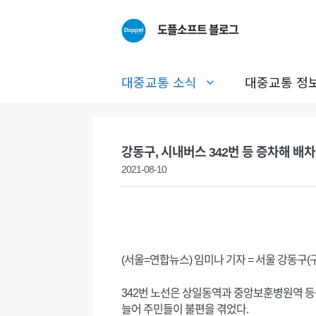
Skip
to
도플소프트 블로그
content
대중교통 소식
대중교통 정
강동구, 시내버스 342번 등 증차해 배
2021-08-10
(서울=연합뉴스) 임미나 기자 = 서울 강동구(구
342번 노선은 상일동역과 중앙보훈병원역 등
늘어 주민들이 불편을 겪었다.