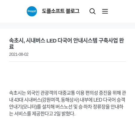
Skip
도플소프트 블로그
to
content
속초시, 시내버스 LED 다국어 안내시스템 구축사업 완
료
2021-08-02
속초시는 외국인 관광객의 대중교통 이용 편의성 증진을 위해 관
내 43대 시내버스(강원여객, 동해상사) 내부에 LED 다국어 승객
안내기(모니터)를 설치해 버스노선 및 승∙하차 정류장을 안내하
는 서비스를 제공한다고 2일 밝혔다.