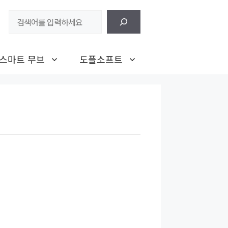
검
색
스마트 무브
도플소프트