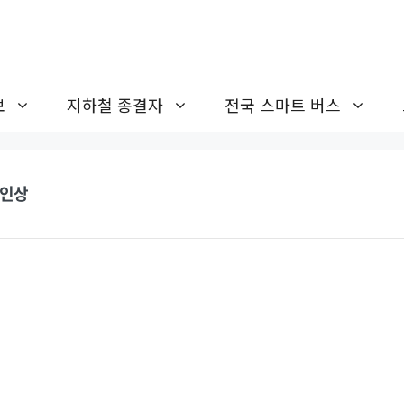
보
지하철 종결자
전국 스마트 버스
 인상