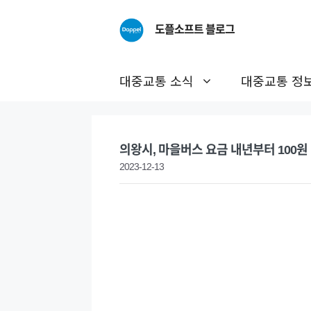
Skip
to
도플소프트 블로그
content
대중교통 소식
대중교통 정
의왕시, 마을버스 요금 내년부터 100원
2023-12-13