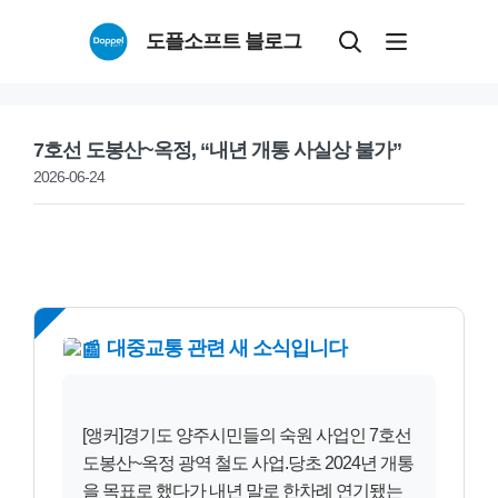
Skip
도플소프트 블로그
to
content
7호선 도봉산~옥정, “내년 개통 사실상 불가”
2026-06-24
NEW
대중교통 관련 새 소식입니다
[앵커]경기도 양주시민들의 숙원 사업인 7호선
도봉산~옥정 광역 철도 사업.당초 2024년 개통
을 목표로 했다가 내년 말로 한차례 연기됐는