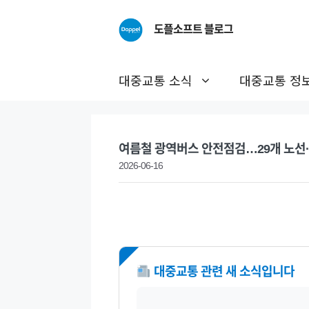
Skip
to
도플소프트 블로그
content
대중교통 소식
대중교통 정
여름철 광역버스 안전점검…29개 노선·
2026-06-16
NEW
대중교통 관련 새 소식입니다