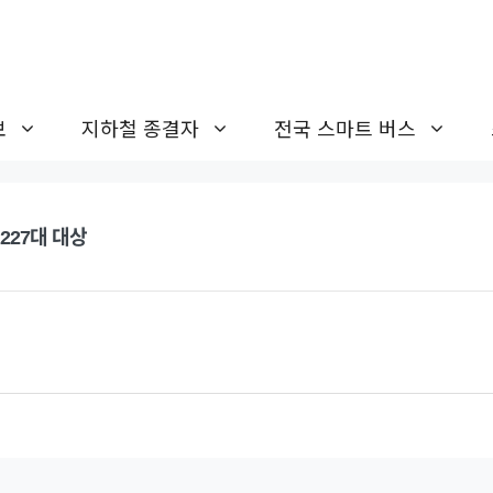
보
지하철 종결자
전국 스마트 버스
227대 대상