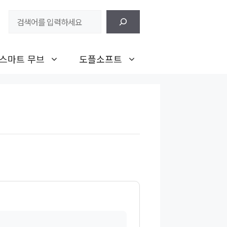
검
색
스마트 무브
도플소프트