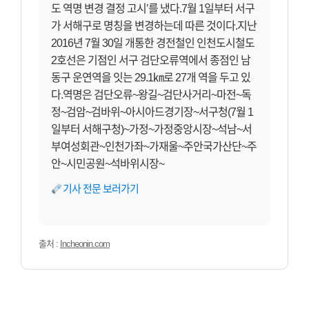
도 역명 변경 결정 고시’를 냈다.7월 1일부터 서구
가 서해구로 명칭을 변경하는데 따른 것이다.지난
2016년 7월 30일 개통한 경전철인 인천도시철도
2호선은 기점인 서구 검단오류역에서 종점인 남
동구 운연역을 잇는 29.1㎞로 27개 역을 두고 있
다.역명은 검단오류~왕길~검단사거리~마전~독
정~검암~검바위~아시아드경기장~서구청(7월 1
일부터 서해구청)~가정~가정중앙시장~석남~서
부여성회관~인천가좌~가재울~주안국가산단~주
안~시민공원~석바위시장~
기사 전문 보러가기
출처 :
Incheonin.com