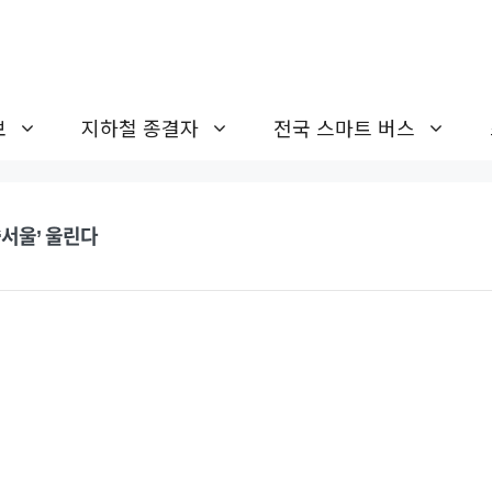
보
지하철 종결자
전국 스마트 버스
‘서울’ 울린다