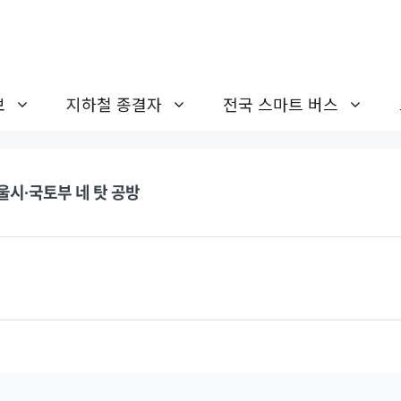
보
지하철 종결자
전국 스마트 버스
서울시·국토부 네 탓 공방