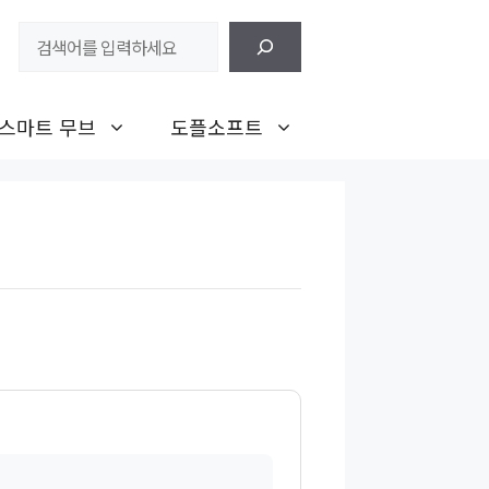
검
색
스마트 무브
도플소프트