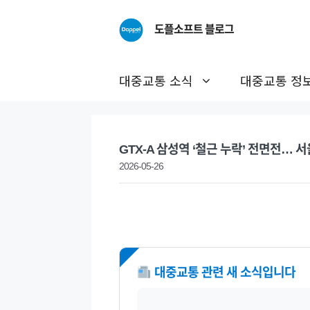
Skip
to
도플소프트 블로그
content
대중교통 소식
대중교통 정
GTX-A 삼성역 ‘철근 누락’ 전면전… 
2026-05-26
NEW
대중교통 관련 새 소식입니다