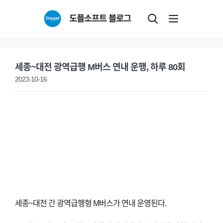
Skip
도플소프트 블로그
to
content
세종~대전 광역급행 M버스 연내 운행, 하루 80회
2023-10-16
세종~대전 간 광역급행형 M버스가 연내 운영된다.