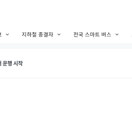
보
지하철 종결자
전국 스마트 버스
 운행 시작