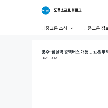
Skip
to
도플소프트 블로그
content
대중교통 소식
대중교통 정
양주~잠실역 광역버스 개통… 16일부터
2023-10-13