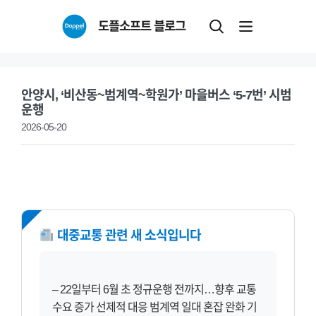
Skip
도플소프트 블로그
to
content
안양시, ‘비산동~범계역~학원가’ 마을버스 ‘5-7번’ 시범
운행
2026-05-20
NEW
대중교통 관련 새 소식입니다
– 22일부터 6월 초 정규운행 전까지…향후 교통
수요 증가 선제적 대응 범계역 일대 혼잡 완화 기