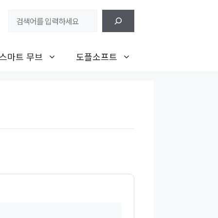
검
색
스마트 무브
도플소프트