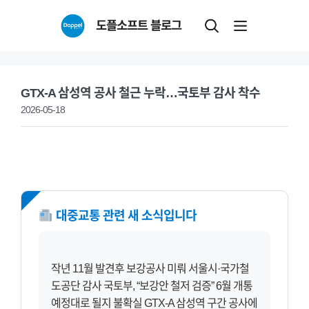
Skip
도플소프트 블로그
to
content
GTX-A 삼성역 공사 철근 누락…국토부 감사 착수
2026-05-18
NEW
대중교통 관련 새 소식입니다
작년 11월 발견후 보강공사 미뤄 서울시·국가철
도공단 감사 국토부, “보강안 철저 검증” 6월 개통
예정대로 될지 불확실 GTX-A 삼성역 구간 공사에