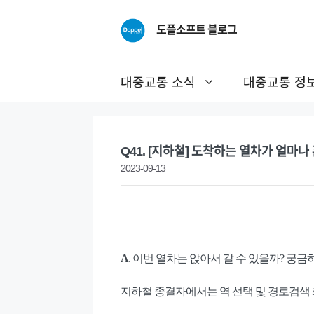
Skip
to
도플소프트 블로그
content
대중교통 소식
대중교통 정
Q41. [지하철] 도착하는 열차가 얼마
2023-09-13
A
. 이번 열차는 앉아서 갈 수 있을까? 궁금
지하철 종결자에서는 역 선택 및 경로검색