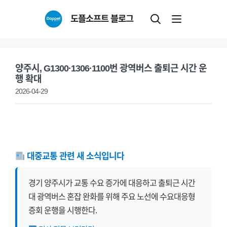
Skip
도플소프트 블로그
to
content
양주시, G1300·1306·1100번 광역버스 출퇴근 시간 운
행 확대
2026-04-29
대중교통 관련 새 소식입니다
경기 양주시가 교통 수요 증가에 대응하고 출퇴근 시간
대 광역버스 혼잡 완화를 위해 주요 노선에 수요대응형
증회 운행을 시행한다.