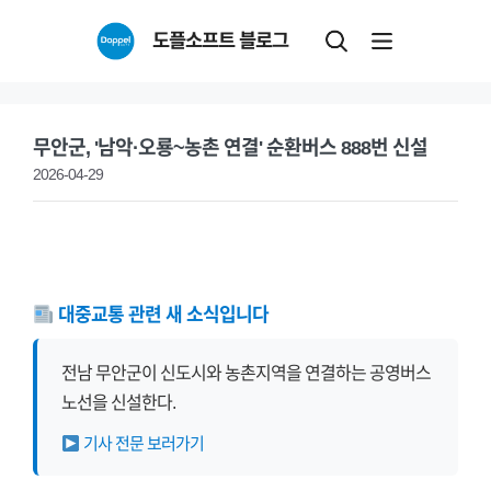
Skip
도플소프트 블로그
to
content
무안군, '남악·오룡~농촌 연결' 순환버스 888번 신설
2026-04-29
대중교통 관련 새 소식입니다
전남 무안군이 신도시와 농촌지역을 연결하는 공영버스
노선을 신설한다.
기사 전문 보러가기